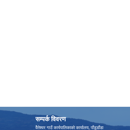
सम्पर्क विवरण
वैेतेश्वर गाउँ कार्यपालिकाकाे कार्यालय, पाँडुडाँडा