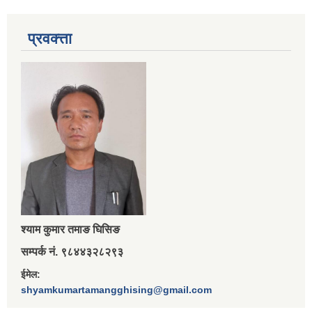
प्रवक्त्ता
श्‍याम कुमार तमाङ घिसिङ
सम्पर्क नं. ९८४४३२८२९३
ईमेल:
shyamkumartamangghising@gmail.com