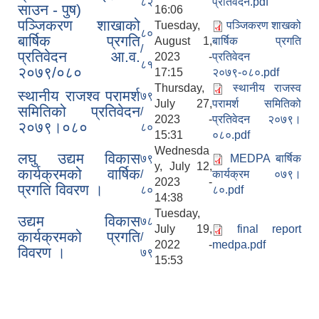
८२
प्रतिवेदन.pdf
साउन - पुष)
16:06
पञ्जिकरण शाखाको
Tuesday,
पञ्जिकरण शाखको
८०
बार्षिक प्रगति
August 1,
बार्षिक प्रगति
/
प्रतिवेदन आ.व.
2023 -
प्रतिवेदन
८१
२०७९/०८०
17:15
२०७९-०८०.pdf
Thursday,
स्थानीय राजस्व
स्थानीय राजश्व परामर्श
७९
July 27,
परामर्श समितिको
समितिको प्रतिवेदन
/
2023 -
प्रतिवेदन २०७९।
२०७९।०८०
८०
15:31
०८०.pdf
Wednesda
लघु उद्यम विकास
७९
MEDPA बार्षिक
y, July 12,
कार्यक्रमको वार्षिक
/
कार्यक्रम ०७९।
2023 -
प्रगति विवरण ।
८०
८०.pdf
14:38
Tuesday,
उद्यम विकास
७८
July 19,
final report
कार्यक्रमको प्रगति
/
2022 -
medpa.pdf
विवरण ।
७९
15:53