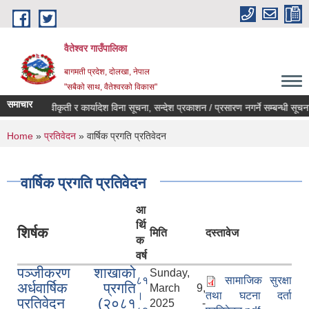
Skip to main content
वैतेश्वर गाउँपालिका
बागमती प्रदेश, दाेलखा, नेपाल
"सबैको साथ, वैतेश्वरको विकास"
समाचार
पूर्व स्वीकृती र कार्यादेश विना सूचना, सन्देश प्रकाशन / प्रसारण नगर्ने सम्बन्धी सूचना ।
You are here
Home
»
प्रतिवेदन
» वार्षिक प्रगति प्रतिवेदन
वार्षिक प्रगति प्रतिवेदन
आ
र्थि
शिर्षक
मिति
दस्तावेज
क
वर्ष
पञ्जीकरण शाखाको
Sunday,
८१
सामाजिक सुरक्षा
अर्धवार्षिक प्रगति
March 9,
।
तथा घटना दर्ता
प्रतिवेदन (२०८१
2025 -