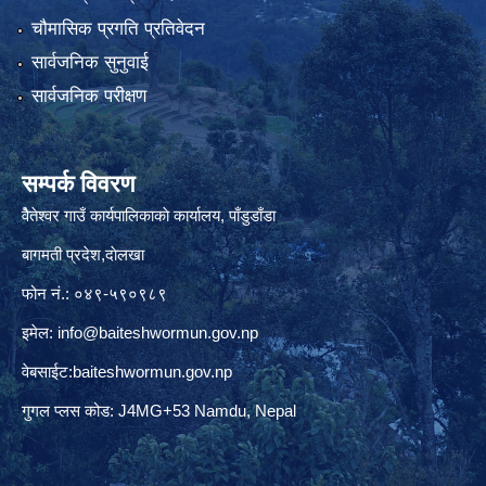
चौमासिक प्रगति प्रतिवेदन
सार्वजनिक सुनुवाई
सार्वजनिक परीक्षण
सम्पर्क विवरण
वैेतेश्वर गाउँ कार्यपालिकाकाे कार्यालय, पाँडुडाँडा
बागमती‌ प्रदेश,दाेलखा
फोन नं.: ०४९-५९०९८९
इमेल:
info@baiteshwormun.gov.np
वेबसाईट:baiteshwormun.gov.np
गुगल प्लस कोड: J4MG+53 Namdu, Nepal