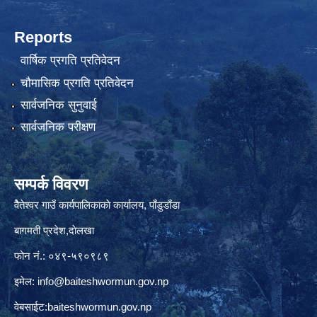
Reports
वार्षिक प्रगति प्रतिवेदन
चौमासिक प्रगति प्रतिवेदन
सार्वजनिक सुनुवाई
सार्वजनिक परीक्षण
सम्पर्क विवरण
वैेतेश्वर गाउँ कार्यपालिकाकाे कार्यालय, पाँडुडाँडा
बागमती‌ प्रदेश,दाेलखा
फोन नं.: ०४९-५९०९८९
इमेल:
info@baiteshwormun.gov.np
वेबसाईट:baiteshwormun.gov.np