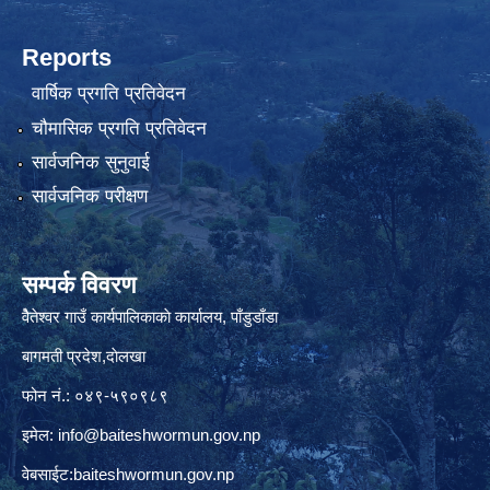
Reports
वार्षिक प्रगति प्रतिवेदन
चौमासिक प्रगति प्रतिवेदन
सार्वजनिक सुनुवाई
सार्वजनिक परीक्षण
सम्पर्क विवरण
वैेतेश्वर गाउँ कार्यपालिकाकाे कार्यालय, पाँडुडाँडा
बागमती‌ प्रदेश,दाेलखा
फोन नं.: ०४९-५९०९८९
इमेल:
info@baiteshwormun.gov.np
वेबसाईट:baiteshwormun.gov.np