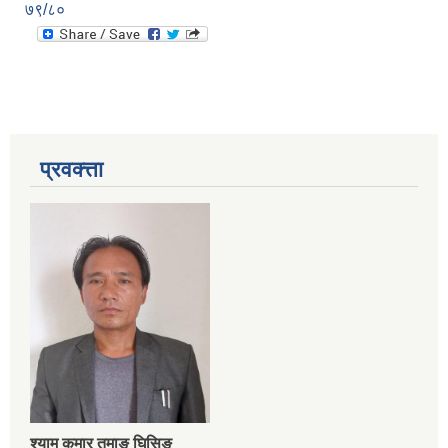
७९/८०
प्रवक्त्ता
श्‍याम कुमार तमाङ घिसिङ