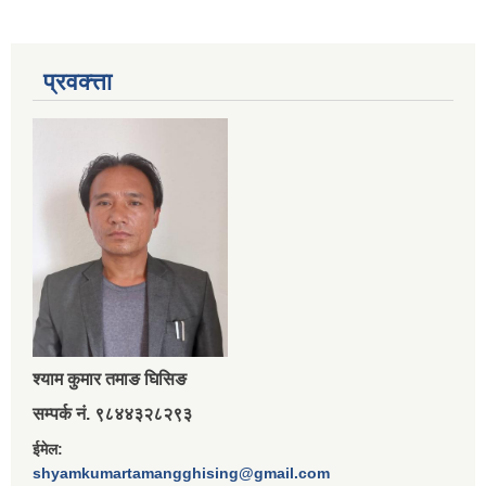
प्रवक्त्ता
श्‍याम कुमार तमाङ घिसिङ
सम्पर्क नं. ९८४४३२८२९३
ईमेल:
shyamkumartamangghising@gmail.com