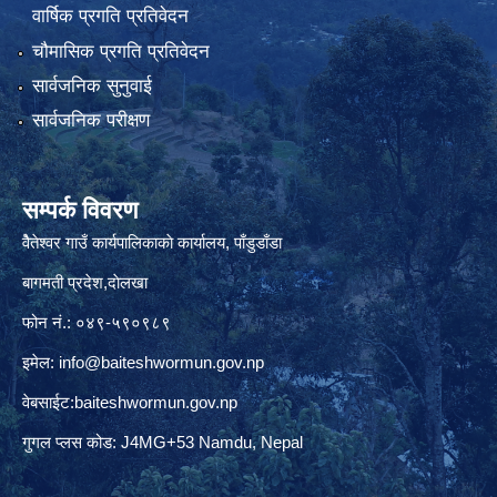
वार्षिक प्रगति प्रतिवेदन
चौमासिक प्रगति प्रतिवेदन
सार्वजनिक सुनुवाई
सार्वजनिक परीक्षण
सम्पर्क विवरण
वैेतेश्वर गाउँ कार्यपालिकाकाे कार्यालय, पाँडुडाँडा
बागमती‌ प्रदेश,दाेलखा
फोन नं.: ०४९-५९०९८९
इमेल:
info@baiteshwormun.gov.np
वेबसाईट:baiteshwormun.gov.np
गुगल प्लस कोड: J4MG+53 Namdu, Nepal