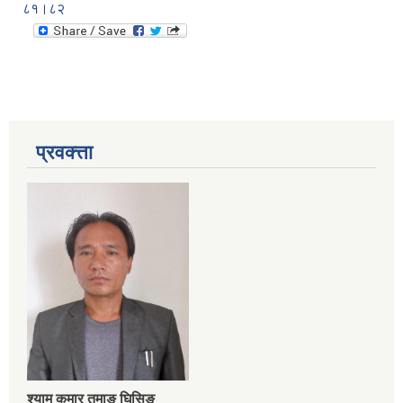
८१।८२
प्रवक्त्ता
श्‍याम कुमार तमाङ घिसिङ