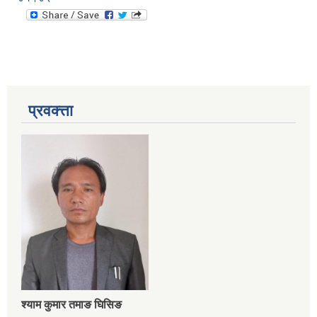
प्रवक्त्ता
श्‍याम कुमार तमाङ घिसिङ