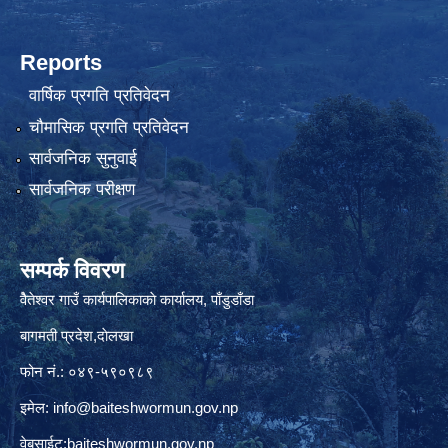
Reports
वार्षिक प्रगति प्रतिवेदन
चौमासिक प्रगति प्रतिवेदन
सार्वजनिक सुनुवाई
सार्वजनिक परीक्षण
सम्पर्क विवरण
वैेतेश्वर गाउँ कार्यपालिकाकाे कार्यालय, पाँडुडाँडा
बागमती‌ प्रदेश,दाेलखा
फोन नं.: ०४९-५९०९८९
इमेल:
info@baiteshwormun.gov.np
वेबसाईट:baiteshwormun.gov.np