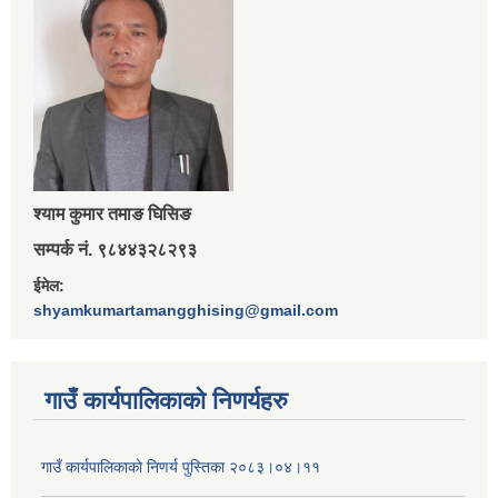
श्‍याम कुमार तमाङ घिसिङ
सम्पर्क नं. ९८४४३२८२९३
ईमेल:
shyamkumartamangghising@gmail.com
गाउँ कार्यपालिकाकाे निणर्यहरु
गाउँ कार्यपालिकाको निणर्य पुस्तिका २०८३।०४।११