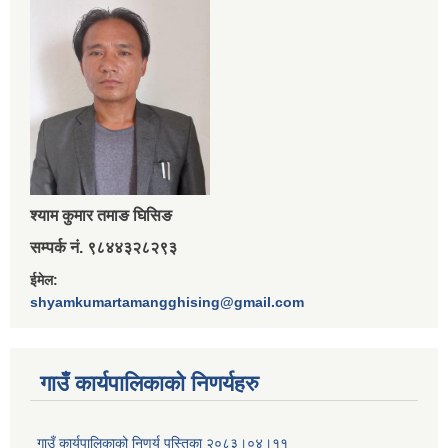
श्‍याम कुमार तमाङ घिसिङ
सम्पर्क नं. ९८४४३२८२९३
ईमेल:
shyamkumartamangghising@gmail.com
गाउँ कार्यपालिकाकाे निणर्यहरु
गाउँ कार्यपालिकाको निणर्य पुस्तिका २०८३।०४।११