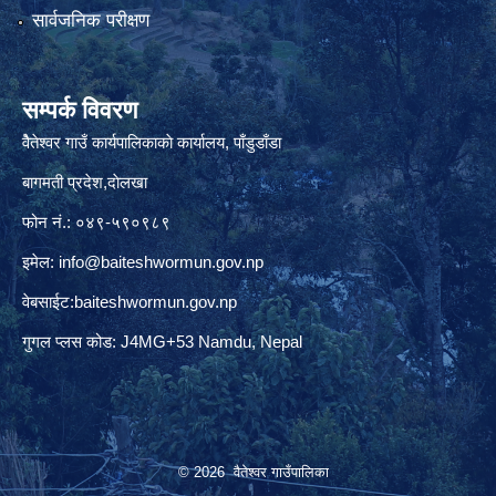
सार्वजनिक परीक्षण
सम्पर्क विवरण
वैेतेश्वर गाउँ कार्यपालिकाकाे कार्यालय, पाँडुडाँडा
बागमती‌ प्रदेश,दाेलखा
फोन नं.: ०४९-५९०९८९
इमेल:
info@baiteshwormun.gov.np
वेबसाईट:baiteshwormun.gov.np
गुगल प्लस कोड: J4MG+53 Namdu, Nepal
© 2026 वैतेश्वर गाउँपालिका