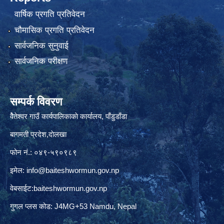
वार्षिक प्रगति प्रतिवेदन
चौमासिक प्रगति प्रतिवेदन
सार्वजनिक सुनुवाई
सार्वजनिक परीक्षण
सम्पर्क विवरण
वैेतेश्वर गाउँ कार्यपालिकाकाे कार्यालय, पाँडुडाँडा
बागमती‌ प्रदेश,दाेलखा
फोन नं.: ०४९-५९०९८९
इमेल:
info@baiteshwormun.gov.np
वेबसाईट:baiteshwormun.gov.np
गुगल प्लस कोड: J4MG+53 Namdu, Nepal