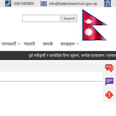
049-590989
info@baiteshwormun.gov.np
Search form
Search
ा जानकारी
ग्यालरी
सम्पर्क
शाखाहरु
पूर्व स्वीकृती र कार्यादेश विना सूचना, सन्देश प्रकाशन / प्रसारण नग