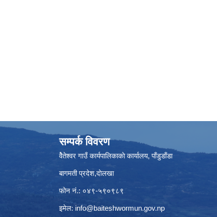
सम्पर्क विवरण
वैेतेश्वर गाउँ कार्यपालिकाकाे कार्यालय, पाँडुडाँडा
बागमती‌ प्रदेश,दाेलखा
फोन नं.: ०४९-५९०९८९
इमेल:
info@baiteshwormun.gov.np