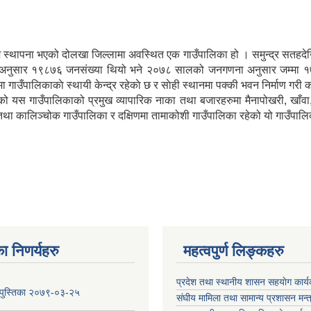
िम स्थापना भएको दोलखा जिल्लामा अवस्थित एक गाउँपालिका हो । समुन्द्र सतहद
नुसार १९८७६ जनसंख्या थियो भने २०७८ सालको जनगणना अनुसार जम्मा १७८९६ जनस
 गाउँपालिकाकाे स्थायी केन्द्र रहेकाे छ र साेही स्थानमा पक्की भवन निर्माण गरी 
ेको यस गाउँपालिकाको प्रमुख व्यापारिक नाका तथा बजारहरुमा मैनापोखरी, खाँवा, ता
 तथा कालिञ्चोक गाउँपालिका र दक्षिणमा तामाकोशी गाउँपालिका रहेको यो गाउँपाल
ा निणर्यहरु
महत्वपुर्ण लिङ्कहरु
प्रदेश तथा स्थानीय शासन सहयाेग का
य पुस्तिका २०७९-०३-२५
संघीय मामिला तथा सामान्य प्रशासन मन्