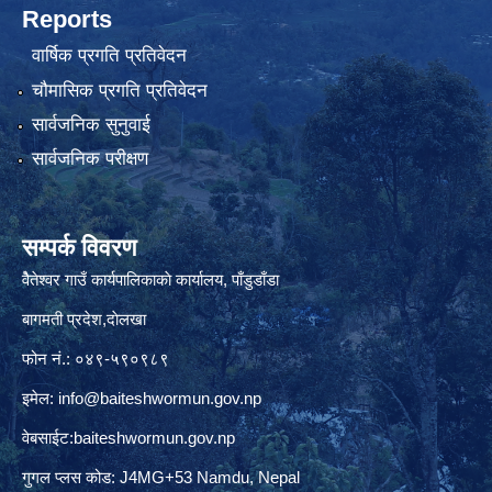
Reports
वार्षिक प्रगति प्रतिवेदन
चौमासिक प्रगति प्रतिवेदन
सार्वजनिक सुनुवाई
सार्वजनिक परीक्षण
सम्पर्क विवरण
वैेतेश्वर गाउँ कार्यपालिकाकाे कार्यालय, पाँडुडाँडा
बागमती‌ प्रदेश,दाेलखा
फोन नं.: ०४९-५९०९८९
इमेल:
info@baiteshwormun.gov.np
वेबसाईट:baiteshwormun.gov.np
गुगल प्लस कोड: J4MG+53 Namdu, Nepal