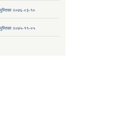
य पुस्तिका २०७६-०३-१०
य पुस्तिका २०७५-११-०५