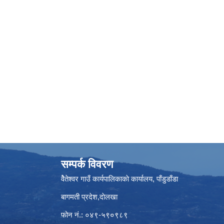
सम्पर्क विवरण
वैेतेश्वर गाउँ कार्यपालिकाकाे कार्यालय, पाँडुडाँडा
बागमती‌ प्रदेश,दाेलखा
फोन नं.: ०४९-५९०९८९