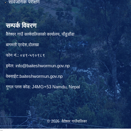
सार्वजनिक परीक्षण
सम्पर्क विवरण
वैेतेश्वर गाउँ कार्यपालिकाकाे कार्यालय, पाँडुडाँडा
बागमती‌ प्रदेश,दाेलखा
फोन नं.: ०४९-५९०९८९
इमेल:
info@baiteshwormun.gov.np
वेबसाईट:baiteshwormun.gov.np
गुगल प्लस कोड: J4MG+53 Namdu, Nepal
© 2026 वैतेश्वर गाउँपालिका