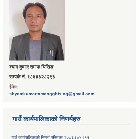
श्‍याम कुमार तमाङ घिसिङ
सम्पर्क नं. ९८४४३२८२९३
ईमेल:
shyamkumartamangghising@gmail.com
गाउँ कार्यपालिकाकाे निणर्यहरु
गाउँ कार्यपालिकाको निणर्य पुस्तिका २०८३।०४।११