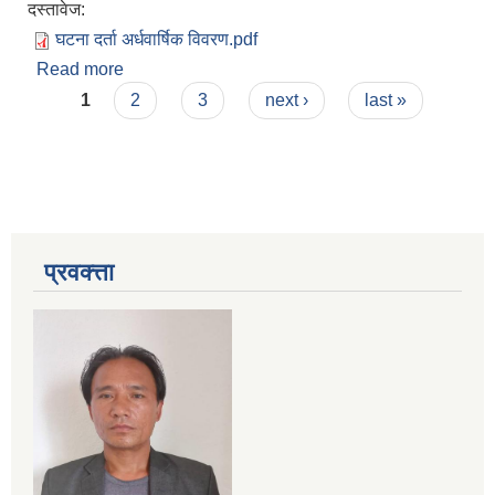
दस्तावेज:
घटना दर्ता अर्धवार्षिक विवरण.pdf
Read more
about २०७५।०४।०१ देखि २०७५।०९।३० सम्मकाे
Pages
व्यक्तिगत घटना दर्ताकाे प्रतिवेदन
1
2
3
next ›
last »
प्रवक्त्ता