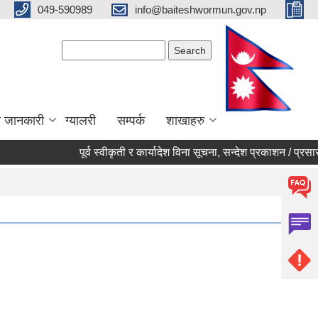
049-590989
info@baiteshwormun.gov.np
Search form
Search
ा जानकारी
ग्यालरी
सम्पर्क
शाखाहरु
पूर्व स्वीकृती र कार्यादेश विना सूचना, सन्देश प्रकाशन / प्रसारण नगर