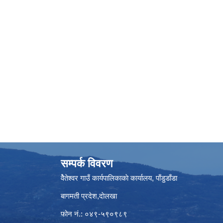
सम्पर्क विवरण
वैेतेश्वर गाउँ कार्यपालिकाकाे कार्यालय, पाँडुडाँडा
बागमती‌ प्रदेश,दाेलखा
फोन नं.: ०४९-५९०९८९