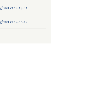
य पुस्तिका २०७६-०३-१०
य पुस्तिका २०७५-११-०५