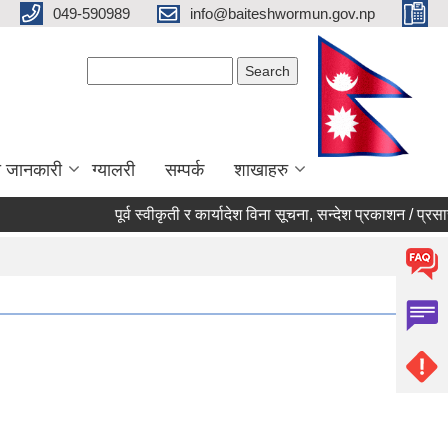
049-590989
info@baiteshwormun.gov.np
Search form
Search
ा जानकारी
ग्यालरी
सम्पर्क
शाखाहरु
पूर्व स्वीकृती र कार्यादेश विना सूचना, सन्देश प्रकाशन / प्रसारण नग