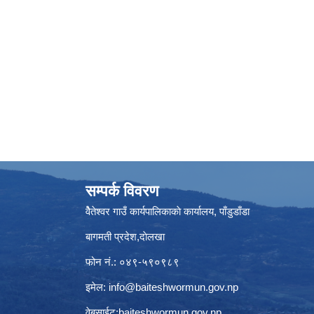
सम्पर्क विवरण
वैेतेश्वर गाउँ कार्यपालिकाकाे कार्यालय, पाँडुडाँडा
बागमती‌ प्रदेश,दाेलखा
फोन नं.: ०४९-५९०९८९
इमेल:
info@baiteshwormun.gov.np
वेबसाईट:baiteshwormun.gov.np