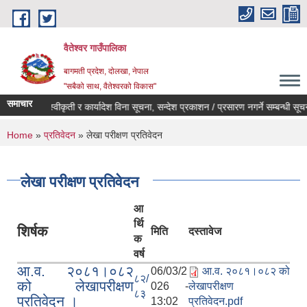
Skip to main content
वैतेश्वर गाउँपालिका
बागमती प्रदेश, दाेलखा, नेपाल
"सबैको साथ, वैतेश्वरको विकास"
समाचार
पूर्व स्वीकृती र कार्यादेश विना सूचना, सन्देश प्रकाशन / प्रसारण नगर्ने सम्बन्धी सूचना ।
You are here
Home
»
प्रतिवेदन
» लेखा परीक्षण प्रतिवेदन
लेखा परीक्षण प्रतिवेदन
आ
र्थि
शिर्षक
मिति
दस्तावेज
क
वर्ष
आ.व. २०८१।०८२
06/03/2
आ.व. २०८१।०८२ को
८२/
को लेखापरीक्षण
026 -
लेखापरीक्षण
८३
प्रतिवेदन ।
13:02
प्रतिवेदन.pdf