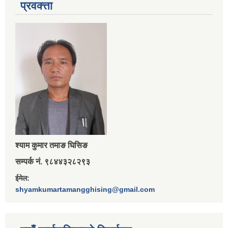
प्रवक्त्ता
श्‍याम कुमार तमाङ घिसिङ
सम्पर्क नं. ९८४४३२८२९३
ईमेल:
shyamkumartamangghising@gmail.com