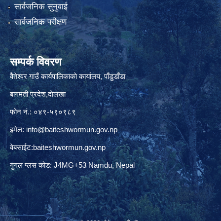
सार्वजनिक सुनुवाई
सार्वजनिक परीक्षण
सम्पर्क विवरण
वैेतेश्वर गाउँ कार्यपालिकाकाे कार्यालय, पाँडुडाँडा
बागमती‌ प्रदेश,दाेलखा
फोन नं.: ०४९-५९०९८९
इमेल:
info@baiteshwormun.gov.np
वेबसाईट:baiteshwormun.gov.np
गुगल प्लस कोड: J4MG+53 Namdu, Nepal