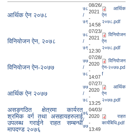
08/26/
७८
आर्थिक
2021
आर्थिक ऐन २०७८
/
ऐन
-
७९
२०७८.pdf
14:58
07/23/
७८
विनियोजन
2021
विनियोजन ऐन, २०७८
/
ऐन
-
७९
२०७८.pdf
12:30
07/28/
७७
विनियोजन
2020
विनियाेजन ऐन-२०७७
/
ऐन-२०७७.pd
-
७८
f
14:07
07/27/
७७
आर्थिक
2020
आर्थिक ऐन २०७७
/
ऐन
-
७८
२०७७.pdf
13:25
असङ्गठित क्षेत्रमा कार्यरत
04/03/
७६
श्रमिक वर्ग तथा असहायहरुलाई
2020
राहत
/
उपलब्ध गराईने राहत सम्बन्धी
-
कार्यबिधि.pdf
७७
मापदण्ड २०७६
13:49