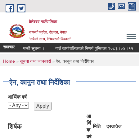
Skip to main content
वैतेश्वर गाउँपालिका
बागमती प्रदेश, दाेलखा, नेपाल
"सबैको साथ, वैतेश्वरको विकास"
समाचार
ण नगर्ने सम्बन्धी सूचना ।
गाउँ कार्यपालिकाको निणर्य पुस्तिका २०८३।०४।११
र
You are here
Home
»
सूचना तथा जानकारी
» ऐन, कानुन तथा निर्देशिका
ऐन, कानुन तथा निर्देशिका
आर्थिक वर्ष
आ
र्थि
शिर्षक
मिति
दस्तावेज
क
वर्ष