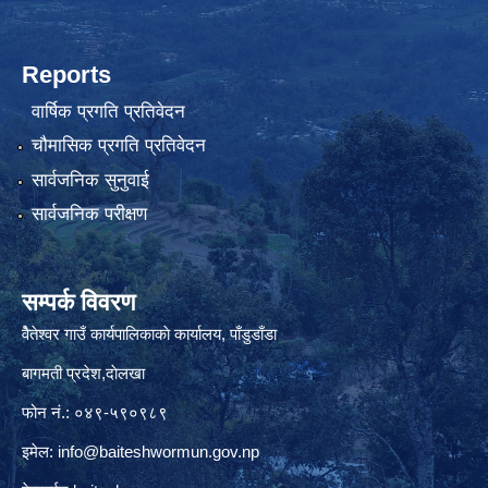
Reports
वार्षिक प्रगति प्रतिवेदन
चौमासिक प्रगति प्रतिवेदन
सार्वजनिक सुनुवाई
सार्वजनिक परीक्षण
सम्पर्क विवरण
वैेतेश्वर गाउँ कार्यपालिकाकाे कार्यालय, पाँडुडाँडा
बागमती‌ प्रदेश,दाेलखा
फोन नं.: ०४९-५९०९८९
इमेल:
info@baiteshwormun.gov.np