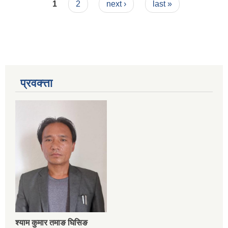
Pages
1
2
next ›
last »
प्रवक्त्ता
श्‍याम कुमार तमाङ घिसिङ