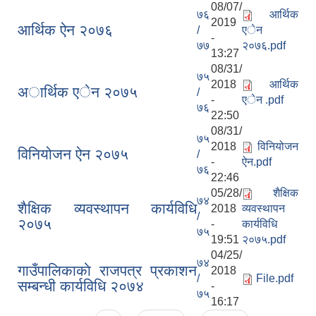
08/07/
७६
आर्थिक
2019
आर्थिक ऐन २०७६
/
एेन
-
७७
२०७६.pdf
13:27
08/31/
७५
2018
आर्थिक
अार्थिक एेन २०७५
/
-
एेन .pdf
७६
22:50
08/31/
७५
2018
विनियोजन
विनियोजन ऐन २०७५
/
-
ऐन.pdf
७६
22:46
05/28/
शैक्षिक
७४
शैक्षिक व्यवस्थापन कार्यविधि
2018
व्यवस्थापन
/
२०७५
-
कार्यविधि
७५
19:51
२०७५.pdf
04/25/
७४
गाउँपालिकाकाे राजपत्र प्रकाशन
2018
/
File.pdf
सम्बन्धी कार्यविधि २०७४
-
७५
16:17