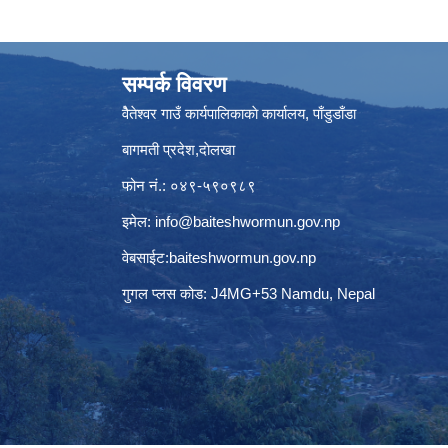
सम्पर्क विवरण
वैेतेश्वर गाउँ कार्यपालिकाकाे कार्यालय, पाँडुडाँडा
बागमती‌ प्रदेश,दाेलखा
फोन नं.: ०४९-५९०९८९
इमेल:
info@baiteshwormun.gov.np
वेबसाईट:baiteshwormun.gov.np
गुगल प्लस कोड: J4MG+53 Namdu, Nepal