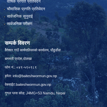
वार्षिक प्रगति प्रतिवेदन
चौमासिक प्रगति प्रतिवेदन
सार्वजनिक सुनुवाई
सार्वजनिक परीक्षण
सम्पर्क विवरण
वैेतेश्वर गाउँ कार्यपालिकाकाे कार्यालय, पाँडुडाँडा
बागमती‌ प्रदेश,दाेलखा
फोन नं.: ०४९-५९०९८९
इमेल:
info@baiteshwormun.gov.np
वेबसाईट:baiteshwormun.gov.np
गुगल प्लस कोड: J4MG+53 Namdu, Nepal