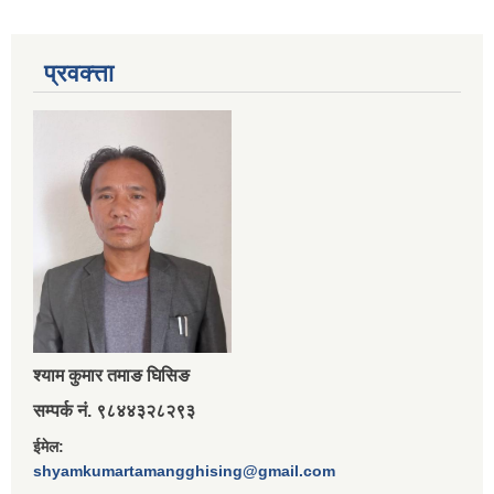
प्रवक्त्ता
श्‍याम कुमार तमाङ घिसिङ
सम्पर्क नं. ९८४४३२८२९३
ईमेल:
shyamkumartamangghising@gmail.com