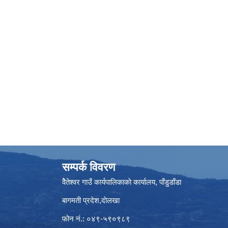
सम्पर्क विवरण
वैेतेश्वर गाउँ कार्यपालिकाकाे कार्यालय, पाँडुडाँडा
बागमती‌ प्रदेश,दाेलखा
फोन नं.: ०४९-५९०९८९