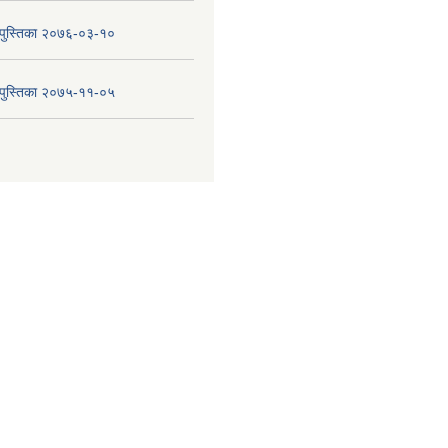
य पुस्तिका २०७६-०३-१०
य पुस्तिका २०७५-११-०५