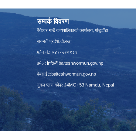
सम्पर्क विवरण
वैेतेश्वर गाउँ कार्यपालिकाकाे कार्यालय, पाँडुडाँडा
बागमती‌ प्रदेश,दाेलखा
फोन नं.: ०४९-५९०९८९
इमेल:
info@baiteshwormun.gov.np
वेबसाईट:baiteshwormun.gov.np
गुगल प्लस कोड: J4MG+53 Namdu, Nepal