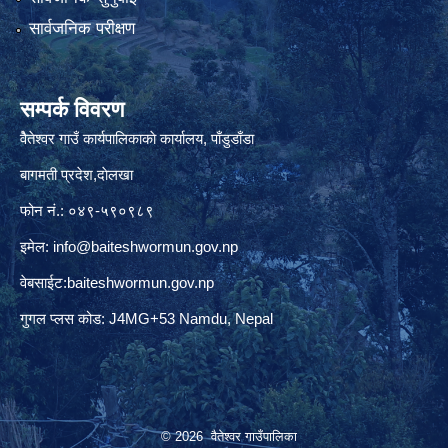
सार्वजनिक परीक्षण
सम्पर्क विवरण
वैेतेश्वर गाउँ कार्यपालिकाकाे कार्यालय, पाँडुडाँडा
बागमती‌ प्रदेश,दाेलखा
फोन नं.: ०४९-५९०९८९
इमेल:
info@baiteshwormun.gov.np
वेबसाईट:baiteshwormun.gov.np
गुगल प्लस कोड: J4MG+53 Namdu, Nepal
© 2026 वैतेश्वर गाउँपालिका