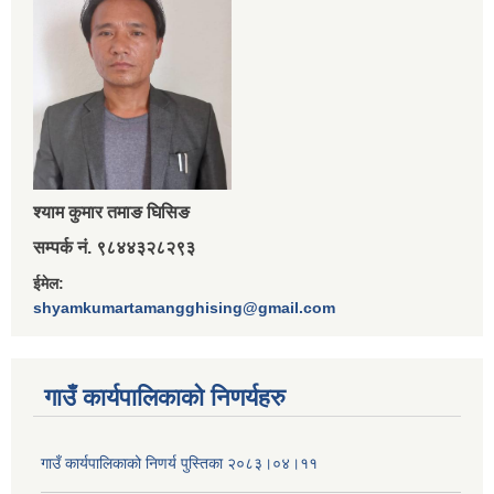
श्‍याम कुमार तमाङ घिसिङ
सम्पर्क नं. ९८४४३२८२९३
ईमेल:
shyamkumartamangghising@gmail.com
गाउँ कार्यपालिकाकाे निणर्यहरु
गाउँ कार्यपालिकाको निणर्य पुस्तिका २०८३।०४।११