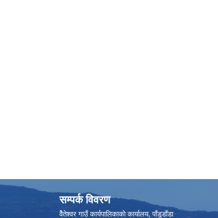
सम्पर्क विवरण
वैेतेश्वर गाउँ कार्यपालिकाकाे कार्यालय, पाँडुडाँडा