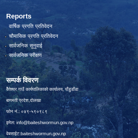
Reports
वार्षिक प्रगति प्रतिवेदन
चौमासिक प्रगति प्रतिवेदन
सार्वजनिक सुनुवाई
सार्वजनिक परीक्षण
सम्पर्क विवरण
वैेतेश्वर गाउँ कार्यपालिकाकाे कार्यालय, पाँडुडाँडा
बागमती‌ प्रदेश,दाेलखा
फोन नं.: ०४९-५९०९८९
इमेल:
info@baiteshwormun.gov.np
वेबसाईट:baiteshwormun.gov.np