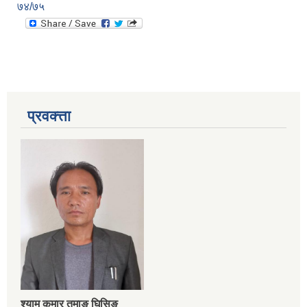
७४/७५
प्रवक्त्ता
श्‍याम कुमार तमाङ घिसिङ