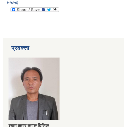
७५/७६
प्रवक्त्ता
श्‍याम कुमार तमाङ घिसिङ