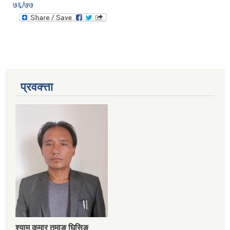
७६/७७
प्रवक्त्ता
श्‍याम कुमार तमाङ घिसिङ