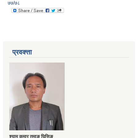
७७/७८
प्रवक्त्ता
श्‍याम कुमार तमाङ घिसिङ