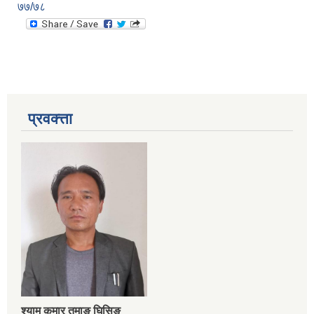
७७/७८
प्रवक्त्ता
श्‍याम कुमार तमाङ घिसिङ