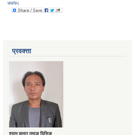
७७/७८
प्रवक्त्ता
श्‍याम कुमार तमाङ घिसिङ