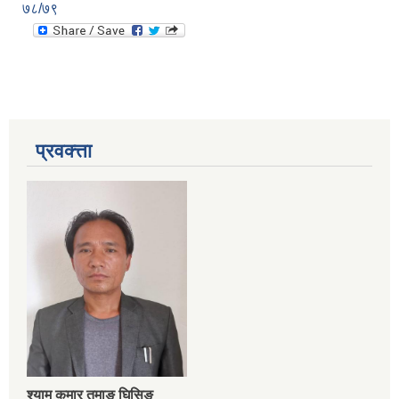
७८/७९
प्रवक्त्ता
श्‍याम कुमार तमाङ घिसिङ