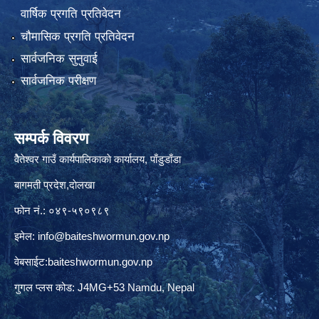
वार्षिक प्रगति प्रतिवेदन
चौमासिक प्रगति प्रतिवेदन
सार्वजनिक सुनुवाई
सार्वजनिक परीक्षण
सम्पर्क विवरण
वैेतेश्वर गाउँ कार्यपालिकाकाे कार्यालय, पाँडुडाँडा
बागमती‌ प्रदेश,दाेलखा
फोन नं.: ०४९-५९०९८९
इमेल:
info@baiteshwormun.gov.np
वेबसाईट:baiteshwormun.gov.np
गुगल प्लस कोड: J4MG+53 Namdu, Nepal