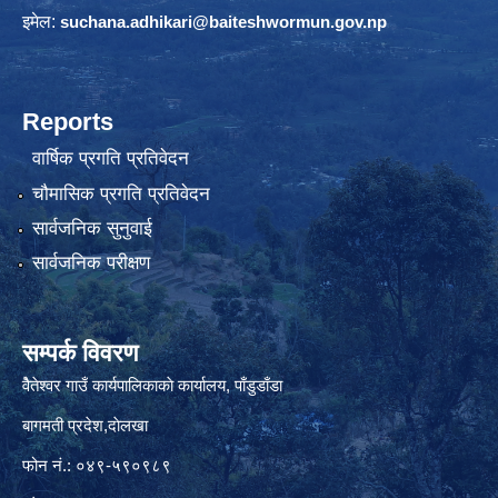
इमेल:
suchana.adhikari@
baiteshwormun.gov.np
Reports
वार्षिक प्रगति प्रतिवेदन
चौमासिक प्रगति प्रतिवेदन
सार्वजनिक सुनुवाई
सार्वजनिक परीक्षण
सम्पर्क विवरण
वैेतेश्वर गाउँ कार्यपालिकाकाे कार्यालय, पाँडुडाँडा
बागमती‌ प्रदेश,दाेलखा
फोन नं.: ०४९-५९०९८९