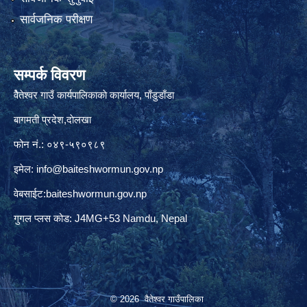
सार्वजनिक परीक्षण
सम्पर्क विवरण
वैेतेश्वर गाउँ कार्यपालिकाकाे कार्यालय, पाँडुडाँडा
बागमती‌ प्रदेश,दाेलखा
फोन नं.: ०४९-५९०९८९
इमेल:
info@baiteshwormun.gov.np
वेबसाईट:baiteshwormun.gov.np
गुगल प्लस कोड: J4MG+53 Namdu, Nepal
© 2026 वैतेश्वर गाउँपालिका