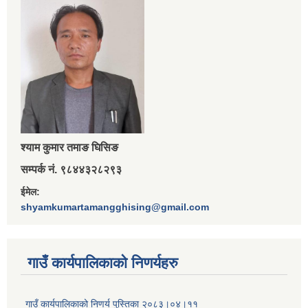
श्‍याम कुमार तमाङ घिसिङ
सम्पर्क नं. ९८४४३२८२९३
ईमेल:
shyamkumartamangghising@gmail.com
गाउँ कार्यपालिकाकाे निणर्यहरु
गाउँ कार्यपालिकाको निणर्य पुस्तिका २०८३।०४।११