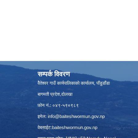
सम्पर्क विवरण
वैेतेश्वर गाउँ कार्यपालिकाकाे कार्यालय, पाँडुडाँडा
बागमती‌ प्रदेश,दाेलखा
फोन नं.: ०४९-५९०९८९
इमेल:
info@baiteshwormun.gov.np
वेबसाईट:baiteshwormun.gov.np