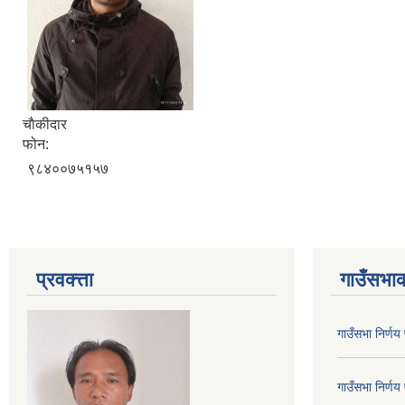
चाैकीदार
फोन:
९८४००७५१५७
प्रवक्त्ता
गाउँसभाक
गाउँसभा निर्ण
गाउँसभा निर्ण