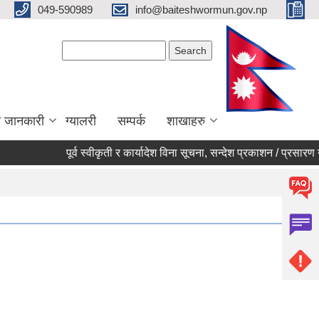
049-590989
info@baiteshwormun.gov.np
Search form
Search
ा जानकारी
ग्यालरी
सम्पर्क
शाखाहरु
पूर्व स्वीकृती र कार्यादेश विना सूचना, सन्देश प्रकाशन / प्रसारण नगर्ने