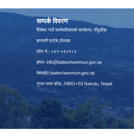
सम्पर्क विवरण
वैेतेश्वर गाउँ कार्यपालिकाकाे कार्यालय, पाँडुडाँडा
बागमती‌ प्रदेश,दाेलखा
फोन नं.: ०४९-५९०९८९
इमेल:
info@baiteshwormun.gov.np
वेबसाईट:baiteshwormun.gov.np
गुगल प्लस कोड: J4MG+53 Namdu, Nepal