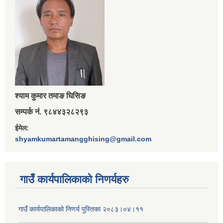
श्‍याम कुमार तमाङ घिसिङ
सम्पर्क नं. ९८४४३२८२९३
ईमेल:
shyamkumartamangghising@gmail.com
गाउँ कार्यपालिकाकाे निणर्यहरु
गाउँ कार्यपालिकाको निणर्य पुस्तिका २०८३।०४।११