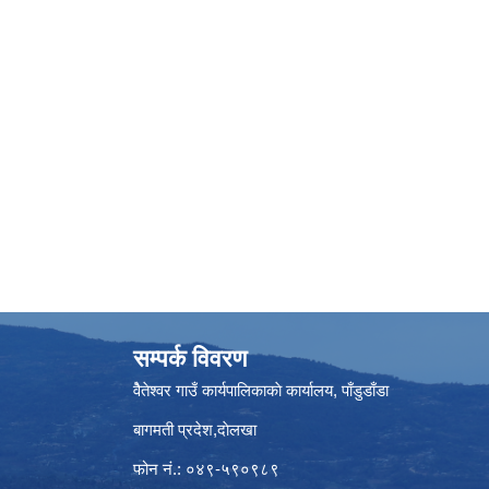
सम्पर्क विवरण
वैेतेश्वर गाउँ कार्यपालिकाकाे कार्यालय, पाँडुडाँडा
बागमती‌ प्रदेश,दाेलखा
फोन नं.: ०४९-५९०९८९