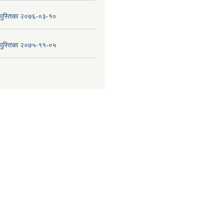
य पुस्तिका २०७६-०३-१०
य पुस्तिका २०७५-११-०५