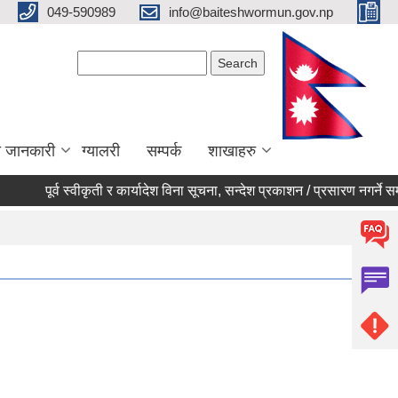
049-590989
info@baiteshwormun.gov.np
Search form
Search
ा जानकारी
ग्यालरी
सम्पर्क
शाखाहरु
पूर्व स्वीकृती र कार्यादेश विना सूचना, सन्देश प्रकाशन / प्रसारण नगर्ने सम्बन्ध