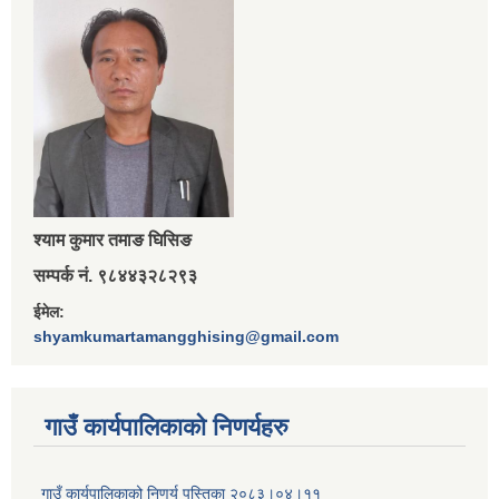
श्‍याम कुमार तमाङ घिसिङ
सम्पर्क नं. ९८४४३२८२९३
ईमेल:
shyamkumartamangghising@gmail.com
गाउँ कार्यपालिकाकाे निणर्यहरु
गाउँ कार्यपालिकाको निणर्य पुस्तिका २०८३।०४।११