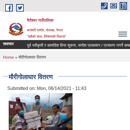
Skip to main content
वैतेश्वर गाउँपालिका
बागमती प्रदेश, दाेलखा, नेपाल
"सबैको साथ, वैतेश्वरको विकास"
समाचार
पूर्व स्वीकृती र कार्यादेश विना सूचना, सन्देश प्रकाशन / प्रसारण नगर्ने सम्बन्धी 
You are here
Home
» मौरीगोलाघार वितरण
मौरीगोलाघार वितरण
Submitted on:
Mon, 06/14/2021 - 11:43