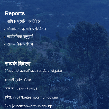
Reports
वार्षिक प्रगति प्रतिवेदन
चौमासिक प्रगति प्रतिवेदन
सार्वजनिक सुनुवाई
सार्वजनिक परीक्षण
सम्पर्क विवरण
वैेतेश्वर गाउँ कार्यपालिकाकाे कार्यालय, पाँडुडाँडा
बागमती‌ प्रदेश,दाेलखा
फोन नं.: ०४९-५९०९८९
इमेल:
info@baiteshwormun.gov.np
वेबसाईट:baiteshwormun.gov.np