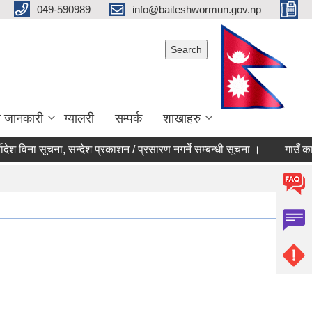
049-590989
info@baiteshwormun.gov.np
Search form
Search
ा जानकारी
ग्यालरी
सम्पर्क
शाखाहरु
श विना सूचना, सन्देश प्रकाशन / प्रसारण नगर्ने सम्बन्धी सूचना ।
गाउँ कार्यप