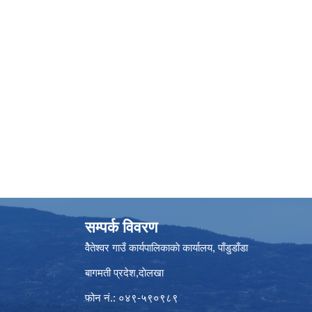
सम्पर्क विवरण
वैेतेश्वर गाउँ कार्यपालिकाकाे कार्यालय, पाँडुडाँडा
बागमती‌ प्रदेश,दाेलखा
फोन नं.: ०४९-५९०९८९