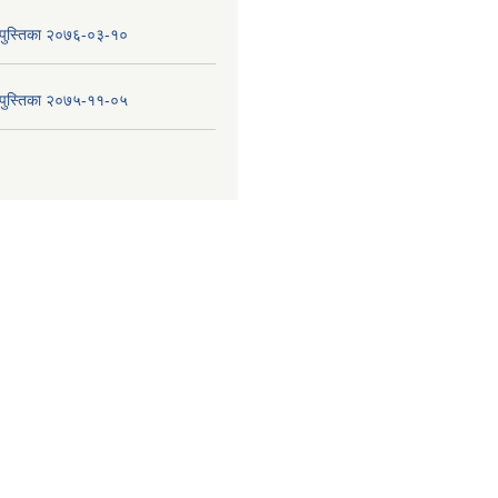
य पुस्तिका २०७६-०३-१०
य पुस्तिका २०७५-११-०५