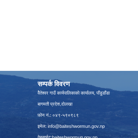
सम्पर्क विवरण
वैेतेश्वर गाउँ कार्यपालिकाकाे कार्यालय, पाँडुडाँडा
बागमती‌ प्रदेश,दाेलखा
फोन नं.: ०४९-५९०९८९
इमेल:
info@baiteshwormun.gov.np
वेबसाईट:baiteshwormun.gov.np