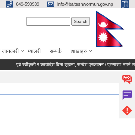
049-590989
info@baiteshwormun.gov.np
Search form
Search
ा जानकारी
ग्यालरी
सम्पर्क
शाखाहरु
पूर्व स्वीकृती र कार्यादेश विना सूचना, सन्देश प्रकाशन / प्रसारण नगर्ने सम्बन्ध