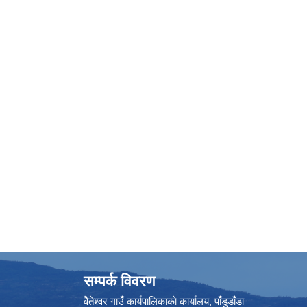
सम्पर्क विवरण
वैेतेश्वर गाउँ कार्यपालिकाकाे कार्यालय, पाँडुडाँडा